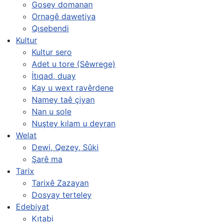
Goşey domanan
Ornagê dawetiya
Qısebendi
Kultur
Kultur sero
Adet u tore (Sêwrege)
İtıqad, duay
Kay u wext ravêrdene
Namey taê çiyan
Nan u sole
Nuştey kılam u deyran
Welat
Dewi, Qezey, Sûki
Şarê ma
Tarix
Tarixê Zazayan
Dosyay terteley
Edebiyat
Kıtabi