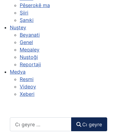
Pêserokê ma
Şiiri
Şanıki
Nuştey
Beyanati
Genel
Meqaley
Nuştoği
Reportaji
Medya
Resmi
Videoy
Xeberi
Cı geyre
Cı geyre