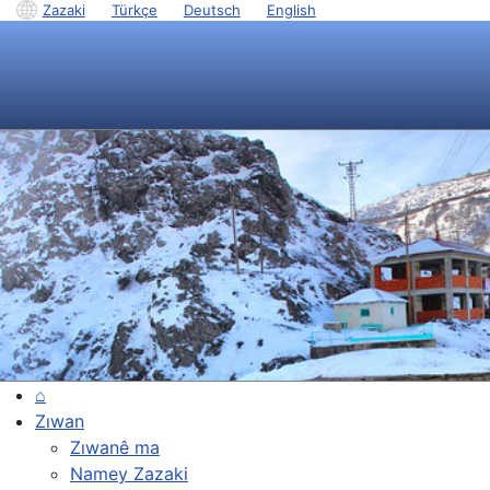
Zazaki
|
Türkçe
|
Deutsch
|
English
⌂
Zıwan
Zıwanê ma
Namey Zazaki