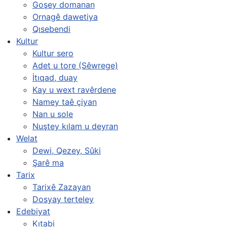
Goşey domanan
Ornagê dawetiya
Qısebendi
Kultur
Kultur sero
Adet u tore (Sêwrege)
İtıqad, duay
Kay u wext ravêrdene
Namey taê çiyan
Nan u sole
Nuştey kılam u deyran
Welat
Dewi, Qezey, Sûki
Şarê ma
Tarix
Tarixê Zazayan
Dosyay terteley
Edebiyat
Kıtabi