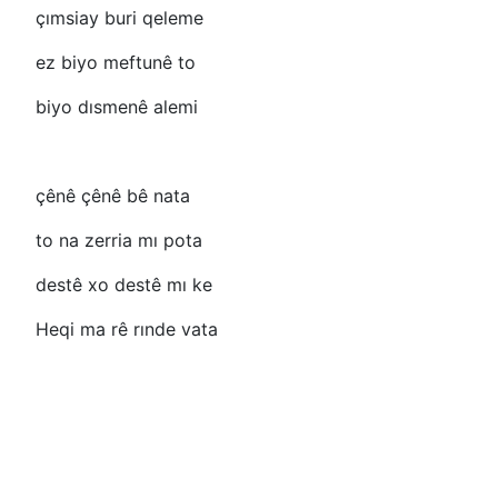
çımsiay buri qeleme
ez biyo meftunê to
biyo dısmenê alemi
çênê çênê bê nata
to na zerria mı pota
destê xo destê mı ke
Heqi ma rê rınde vata