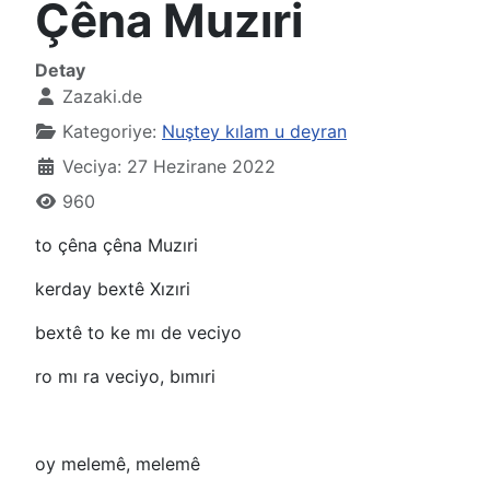
Çêna Muzıri
Detay
Zazaki.de
Kategoriye:
Nuştey kılam u deyran
Veciya: 27 Hezirane 2022
960
to çêna çêna Muzıri
kerday bextê Xızıri
bextê to ke mı de veciyo
ro mı ra veciyo, bımıri
oy melemê, melemê