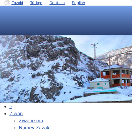
Zazaki
|
Türkçe
|
Deutsch
|
English
⌂
Zıwan
Zıwanê ma
Namey Zazaki