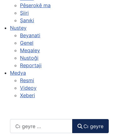
Pêserokê ma
Şiiri
Şanıki
Nuştey
Beyanati
Genel
Meqaley
Nuştoği
Reportaji
Medya
Resmi
Videoy
Xeberi
Cı geyre
Cı geyre