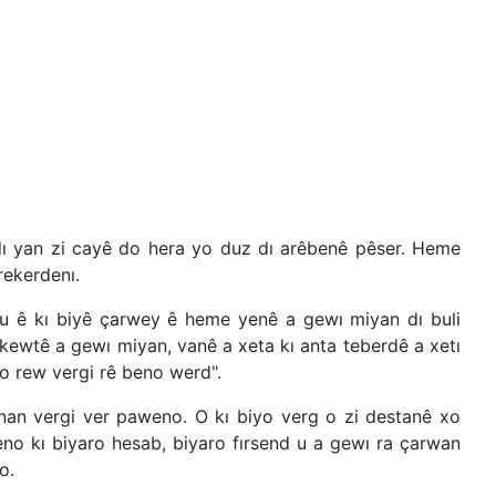
ı yan zi cayê do hera yo duz dı arêbenê pêser. Heme
rekerdenı.
u ê kı biyê çarwey ê heme yenê a gewı miyan dı buli
 kewtê a gewı miyan, vanê a xeta kı anta teberdê a xetı
 o rew vergi rê beno werd".
nan vergi ver paweno. O kı biyo verg o zi destanê xo
eno kı biyaro hesab, biyaro fırsend u a gewı ra çarwan
o.