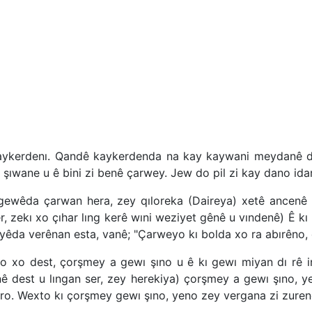
kaykerdenı. Qandê kaykerdenda na kay kaywani meydanê d
ıwane u ê bini zi benê çarwey. Jew do pil zi kay dano ida
wêda çarwan hera, zey qıloreka (Daireya) xetê ancenê 
, zekı xo çıhar lıng kerê wıni weziyet gênê u vındenê) Ê kı
seyêda verênan esta, vanê; "Çarweyo kı bolda xo ra abırêno,
o xo dest, çorşmey a gewı şıno u ê kı gewı miyan dı rê i
ê dest u lıngan ser, zey herekiya) çorşmey a gewı şıno, y
u buro. Wexto kı çorşmey gewı şıno, yeno zey vergana zi zuren