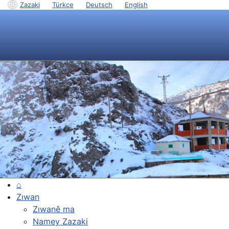
Zazaki
|
Türkçe
|
Deutsch
|
English
⌂
Zıwan
Zıwanê ma
Namey Zazaki