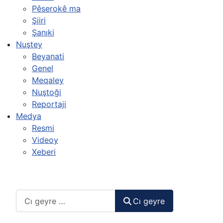
Pêserokê ma
Şiiri
Şanıki
Nuştey
Beyanati
Genel
Meqaley
Nuştoği
Reportaji
Medya
Resmi
Videoy
Xeberi
Cı geyre
Cı geyre