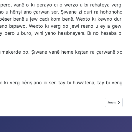
pero, vanê o kı perayo cı o werzo u bı rehateya vergi
no u hêrışi ano çarwan ser. Şıwane zi duri ra hohohoho
ê pêser benê u jew cadı kom benê. Wexto kı kewno duri
zeno bıpawo. Wexto kı verg xo jewi resno u ey a gewı
 bero u buro, wıni yeno hesıbnayenı. Bı no hesaba bı
u çımakerde bo. Şıwane vanê heme kıştan ra çarwanê xo
kı verg hêrış ano cı ser, tay bı hüwatena, tay bı veng
Next article:
Aver