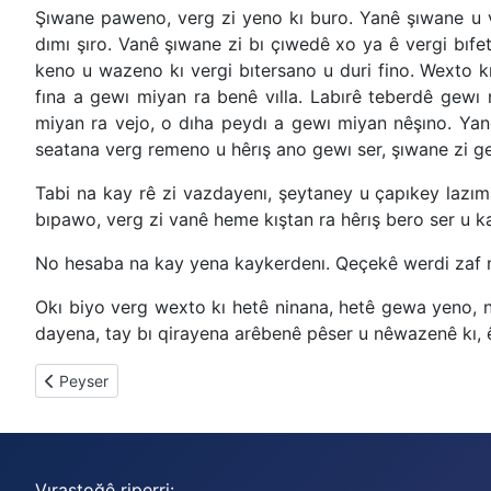
Şıwane paweno, verg zi yeno kı buro. Yanê şıwane u v
dımı şıro. Vanê şıwane zi bı çıwedê xo ya ê vergi bıf
keno u wazeno kı vergi bıtersano u duri fino. Wexto 
fına a gewı miyan ra benê vılla. Labırê teberdê gew
miyan ra vejo, o dıha peydı a gewı miyan nêşıno. Yan
seatana verg remeno u hêrış ano gewı ser, şıwane zi g
Tabi na kay rê zi vazdayenı, şeytaney u çapıkey lazı
bıpawo, verg zi vanê heme kıştan ra hêrış bero ser u ka
No hesaba na kay yena kaykerdenı. Qeçekê werdi zaf n
Okı biyo verg wexto kı hetê ninana, hetê gewa yeno, n
dayena, tay bı qirayena arêbenê pêser u nêwazenê kı, 
Previous article: Tul
Peyser
Vıraştoğê riperri: