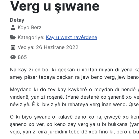
Verg u şıwane
Detay
Koyo Berz
Kategoriye:
Kay u wext ravêrdene
Veciya: 26 Hezirane 2022
865
Na kay zi en bol ki qeçkan u xortan miyan dı yena 
amey pêser tepeya qeçkan ra jew beno verg, jew beno ş
Meydano kı do tey kay kaykerê o meydan dı hendê ge
vındenê, yan zi roşenê. (Yanê destanê xo şanenê xo ver
nêvıziyê. Ê kı bıvıziyê bı rehateya verg inan weno. Qı
O kı biyo şıwane o külavê dano xo ra, çıweyê xo ken
şaneno xo ver, xo keno zey vergiya u bı bulıkana (yan
vejo, yan zi cıra ju-dıdını teberdê xetı fino kı, bero 