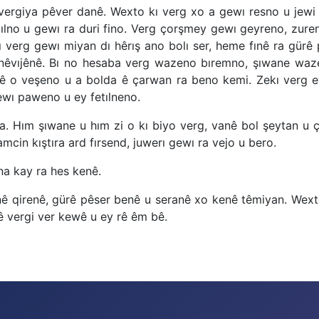
ergiya pêver danê. Wexto kı verg xo a gewı resno u jewi 
etılno u gewı ra duri fino. Verg çorşmey gewı geyreno, zure
kı verg gewı miyan dı hêrış ano bolı ser, heme fınê ra gür
ı nêvıjênê. Bı no hesaba verg wazeno bıremno, şıwane wa
ê o veşeno u a bolda ê çarwan ra beno kemi. Zekı verg ey
ewı paweno u ey fetılneno.
ma. Hım şıwane u hım zi o kı biyo verg, vanê bol şeytan 
mcin kıştıra ard fırsend, juwerı gewı ra vejo u bero.
a kay ra hes kenê.
ê qirenê, gürê pêser benê u seranê xo kenê têmiyan. Wexto 
ê vergi ver kewê u ey rê êm bê.