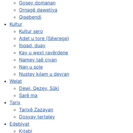
Goşey domanan
Ornagê dawetiya
Qısebendi
Kultur
Kultur sero
Adet u tore (Sêwrege)
İtıqad, duay
Kay u wext ravêrdene
Namey taê çiyan
Nan u sole
Nuştey kılam u deyran
Welat
Dewi, Qezey, Sûki
Şarê ma
Tarix
Tarixê Zazayan
Dosyay terteley
Edebiyat
Kıtabi