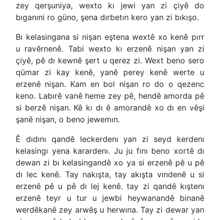
zey qerşuniya, wexto kı jewi yan zi çiyê do
bıganıni ro güno, şena dırbetın kero yan zi bıkışo.
Bı kelasingana si nişan eştena wextê xo kenê pırr
u ravêrnenê. Tabi wexto kı erzenê nişan yan zi
çiyê, pê dı kewnê şert u qerez zi. Wext beno sero
qümar zi kay kenê, yanê perey kenê werte u
erzenê nişan. Kam en bol nişan ro do o qezenc
keno. Labırê vanê heme zey pê, hendê amorda pê
si berzê nişan. Kê kı dı ê amorandê xo dı en vêşi
şanê nişan, o beno jewemın.
Ê dıdını qandê leckerdenı yan zi seyd kerdenı
kelasingı yena karardenı. Ju ju fını beno xortê dı
dewan zi bı kelasingandê xo ya si erzenê pê u pê
dı lec kenê. Tay nakışta, tay akışta vındenê u si
erzenê pê u pê dı lej kenê. tay zi qandê kıştenı
erzenê teyr u tur u jewbi heywanandê binanê
werdêkanê zey arwêş u herwına. Tay zi dewar yan