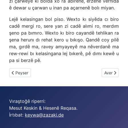
zi çarweyê kı bolda xo ra abırênê, erzenê vernida
ê dewar u çarwan u inan pa açarnenê bolı miyan.
Lejê kelasingan bol piso. Wexto kı siyêda cı biro
cadê mergi ro, sere yan zi cadê alımi ro, merdım
şeno pa bımıro. Wexto kı biro cayandê tehlikan ra
şena herunı dı rehat kero u bıkışo. Qandê coy pilê
ma, gırdê ma, ravey amyayeyê ma nêverdanê ma
rew-rewi bı kelasingana lej bıkerê, pê dımı kewê u
pa si berzê pê.
Previous article: Kapok
Next article:
Peyser
Aver
Vıraştoğê riperri:
Mesut Keskin & Hesenê Reqasa.
İrtıbat:
keywa@zazaki.de