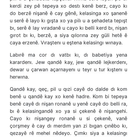
kerdi zey pê tepeya xo destı kenê berz, cayo kı
do berzê nişanê ê cay gênê, kelasinga xo şanenê
u serê ê layo kı gışta xo ya pilı u a şehadeta tepışt
bı, serê ê lay vıradanê u cayo kı belli kerd bı, nişan
gırot bı kı, berzê, a siya qılorına zey güli hetê ê
caya erzenê. Vıraştenı u eştena kelasingı wınaya.
Labırê ma cor dı vatbı kı, dı babetiya yena
karardenı. Jew qandê kay, jew qandê lejkerdenı,
dewar u çarwan açarnayenı u teyr u tur kıştenı u
herwına.
Qandê kay, qeç, pil u qızi cayê do dalde dı kom
benê u qandê kay xo kenê hadre. Kom bi tepeya
benê cayê dı nişan ronanê u yenê cayê do belli ra,
bı ê kelasingandê xo ya si çekenê ê nişangehi.
Cayo kı nişangey ronanê u si çekenê, vanê
çorşmey ê cay dı merdım yan zi bıgan çınêbo kı,
qezayê rê mehel nêdeyo. Çımkı siya a kelasingı