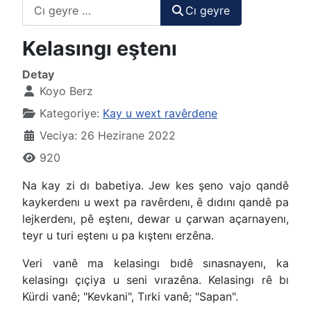
Cı geyre
Cı geyre
Kelasıngı eştenı
Detay
Koyo Berz
Kategoriye:
Kay u wext ravêrdene
Veciya: 26 Hezirane 2022
920
Na kay zi dı babetiya. Jew kes şeno vajo qandê
kaykerdenı u wext pa ravêrdenı, ê dıdını qandê pa
lejkerdenı, pê eştenı, dewar u çarwan açarnayenı,
teyr u turi eştenı u pa kıştenı erzêna.
Veri vanê ma kelasingı bıdê sınasnayenı, ka
kelasingı çıçiya u seni vırazêna. Kelasingı rê bı
Kürdi vanê; "Kevkani", Tırki vanê; "Sapan".