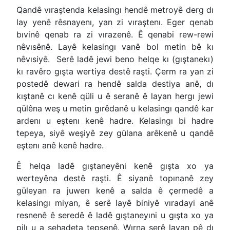
Qandê vıraştenda kelasingı hendê metroyê derg dı
lay yenê rêsnayenı, yan zi vıraştenı. Eger qenab
bıvinê qenab ra zi vırazenê. Ê qenabi rew-rewi
nêvısênê. Layê kelasingı vanê bol metin bê kı
nêvısiyê. Serê ladê jewi beno helqe kı (gıştanekı)
kı ravêro gışta wertiya destê raşti. Çerm ra yan zi
postedê dewari ra hendê salda destiya anê, dı
kıştanê cı kenê qüli u ê seranê ê layan hergı jewi
qülêna weş u metin gırêdanê u kelasingı qandê kar
ardenı u eştenı kenê hadre. Kelasingı bi hadre
tepeya, siyê weşiyê zey gülana arêkenê u qandê
eştenı anê kenê hadre.
Ê helqa ladê gıştaneyêni kenê gışta xo ya
werteyêna destê raşti. Ê siyanê topınanê zey
güleyan ra juwerı kenê a salda ê çermedê a
kelasingı miyan, ê serê layê biniyê vıradayi anê
resnenê ê seredê ê ladê gıştaneyıni u gışta xo ya
pilı u a şehadeta tepşenê. Wırna serê layan pê dı