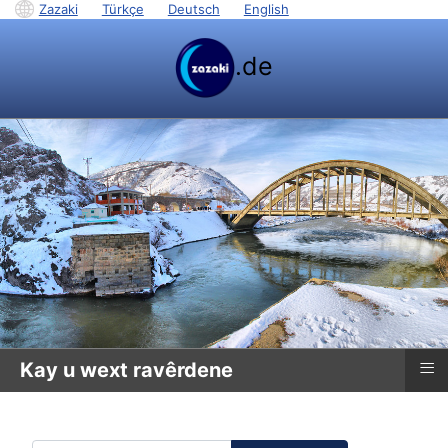
Zazaki
|
Türkçe
|
Deutsch
|
English
.de
≡
Kay u wext ravêrdene