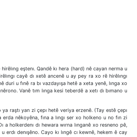
irêlıng eştenı. Qandê kı hera (hard) nê cayan nerma u
lıngı cayê dı xetê ancenê u ay pey ra xo rê hirêlıngı
nê duri u fınê ra bı vazdayışa hetê a xeta yenê, lınga xo
 nêrono. Vanê tım lınga kesi teberdê a xetı dı bımano u
 ya raştı yan zi çepı hetê veriya erzenê. (Tay estê çepı
a erda nêkoyêna, fına a lıngı ser xo holkeno u no fın zi
 Dı a holkerdenı dı hewara wırna lınganê xo resneno pê,
 u erdı denışêno. Cayo kı lıngê cı kewnê, hekem ê cay