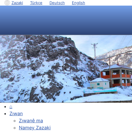
Zazaki
|
Türkçe
|
Deutsch
|
English
⌂
Zıwan
Zıwanê ma
Namey Zazaki