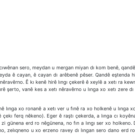
, cıwênan sero, meydan u mergan miyan dı kom benê, qandê h
da ê cayan, ê cayan dı arêbenê pêser. Qandê eştenda hirê
nêravêrno. Ê kı kenê hirê lıngı çekerê ê xeylê a xetı ra kew
rê şerto, vanê kes a xetı nêravêrno u lınga xo xetı zere dı
nê lınga xo ronanê a xetı ver u fınê ra xo holkenê u lınga xo
ê çekı ferq nêkeno). Eger ê raştı çekerda, a lınga cı koyên
 zi günena erd ro nêgünena, no fın a lıngı ser xo holkeno.
no, zelıqneno u xo erzeno ravey dı lıngan sero dano erd ro