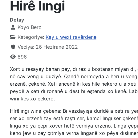
Hirê lıngi
Detay
Koyo Berz
Kategoriye:
Kay u wext ravêrdene
Veciya: 26 Hezirane 2022
896
Xort u resayey banan pey, dı rez u bostanan miyan dı
nê cay veng u duziyê. Qandê nermeyda a herı u vengey
erzenê, çekenê. Xetı ancenê kı kes hile nêkero u a xetı 
peydê a xetı dı ronanê u dest bı eştenda xo kenê. Labı
wıni kes xo çekero.
Hirêlıngı wına çebena: Bı vazdayışa duridê a xetı ra ye
ser xo erzenê tay estê raştı ser, kamci lıngı ser çeken
lınga xo ya çepı xover hetê verniya erzeno. Lınga çepı
keno jew u zey çıtmiya wırna lınganê xo pêya dıskıne