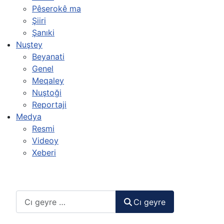
Pêserokê ma
Şiiri
Şanıki
Nuştey
Beyanati
Genel
Meqaley
Nuştoği
Reportaji
Medya
Resmi
Videoy
Xeberi
Cı geyre
Cı geyre