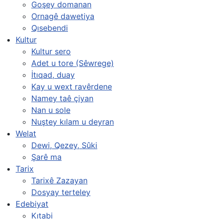
Goşey domanan
Ornagê dawetiya
Qısebendi
Kultur
Kultur sero
Adet u tore (Sêwrege)
İtıqad, duay
Kay u wext ravêrdene
Namey taê çiyan
Nan u sole
Nuştey kılam u deyran
Welat
Dewi, Qezey, Sûki
Şarê ma
Tarix
Tarixê Zazayan
Dosyay terteley
Edebiyat
Kıtabi