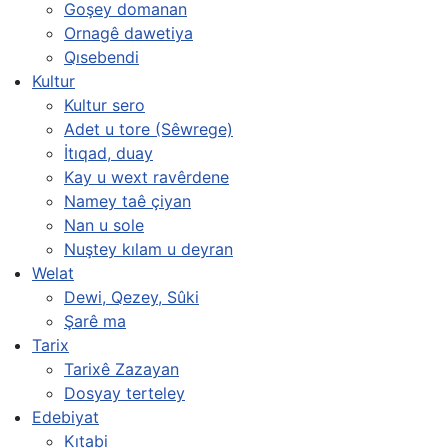
Goşey domanan
Ornagê dawetiya
Qısebendi
Kultur
Kultur sero
Adet u tore (Sêwrege)
İtıqad, duay
Kay u wext ravêrdene
Namey taê çiyan
Nan u sole
Nuştey kılam u deyran
Welat
Dewi, Qezey, Sûki
Şarê ma
Tarix
Tarixê Zazayan
Dosyay terteley
Edebiyat
Kıtabi