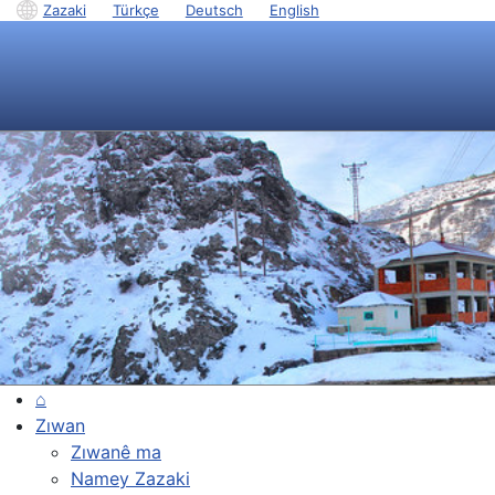
Zazaki
|
Türkçe
|
Deutsch
|
English
⌂
Zıwan
Zıwanê ma
Namey Zazaki