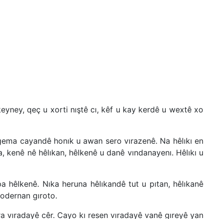
keyney, qeç u xorti nıştê cı, kêf u kay kerdê u wextê xo
, gema cayandê honık u awan sero vırazenê. Na hêlıkı en
 kenê nê hêlıkan, hêlkenê u danê vındanayenı. Hêlıkı u
 hêlkenê. Nıka heruna hêlıkandê tut u pıtan, hêlıkanê
modernan gıroto.
ıra vıradayê cêr. Cayo kı resen vıradayê vanê gıreyê yan