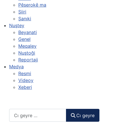
Pêserokê ma
Şiiri
Şanıki
Nuştey
Beyanati
Genel
Meqaley
Nuştoği
Reportaji
Medya
Resmi
Videoy
Xeberi
Cı geyre
Cı geyre