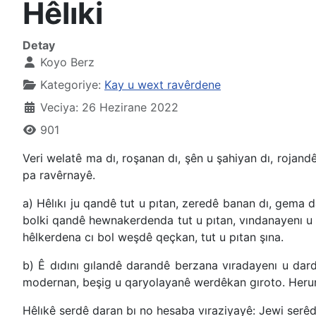
Hêlıki
Detay
Koyo Berz
Kategoriye:
Kay u wext ravêrdene
Veciya: 26 Hezirane 2022
901
Veri welatê ma dı, roşanan dı, şên u şahiyan dı, rojand
pa ravêrnayê.
a) Hêlıkı ju qandê tut u pıtan, zeredê banan dı, gema 
bolki qandê hewnakerdenda tut u pıtan, vındanayenı u 
hêlkerdena cı bol weşdê qeçkan, tut u pıtan şına.
b) Ê dıdını gılandê darandê berzana vıradayenı u dar
modernan, beşig u qaryolayanê werdêkan gıroto. Heruna
Hêlıkê serdê daran bı no hesaba vıraziyayê: Jewi serêdê