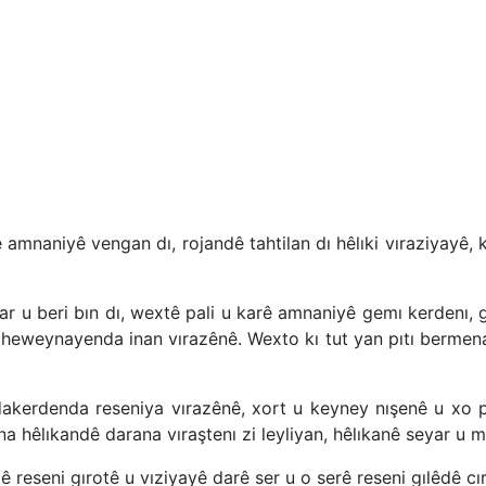
ê amnaniyê vengan dı, rojandê tahtilan dı hêlıki vıraziyayê, 
dar u beri bın dı, wextê pali u karê amnaniyê gemı kerdenı
heweynayenda inan vırazênê. Wexto kı tut yan pıtı bermena,
dakerdenda reseniya vırazênê, xort u keyney nışenê u xo pa
 hêlıkandê darana vıraştenı zi leyliyan, hêlıkanê seyar u 
 reseni gırotê u vıziyayê darê ser u o serê reseni gılêdê c