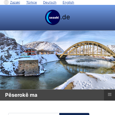
Zazaki
|
Türkçe
|
Deutsch
|
English
.de
≡
Pêserokê ma