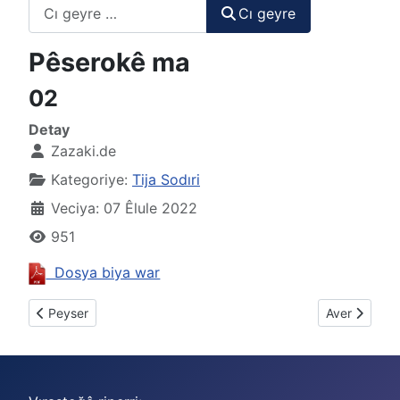
Cı geyre
Cı geyre
Pêserokê ma
02
Detay
Zazaki.de
Kategoriye:
Tija Sodıri
Veciya: 07 Êlule 2022
951
Dosya biya war
Previous article: 01
Next article:
Peyser
Aver