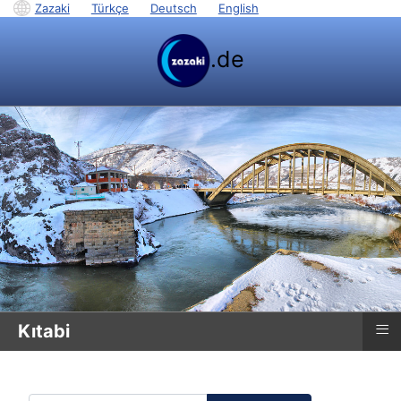
Zazaki
|
Türkçe
|
Deutsch
|
English
.de
≡
Kıtabi