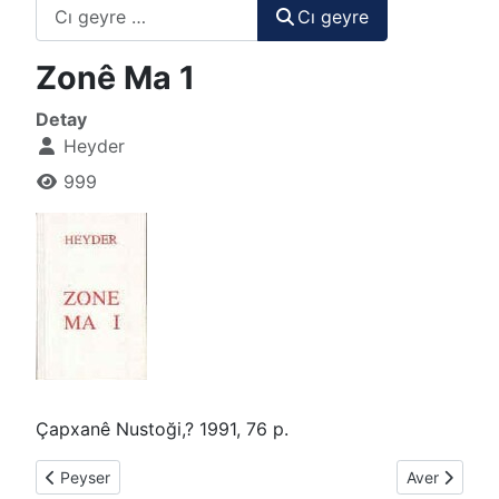
Cı geyre
Cı geyre
Zonê Ma 1
Detay
Heyder
999
Çapxanê Nustoği,? 1991, 76 p.
Previous article: Zıwanê Ma Alfaba
Next article
Peyser
Aver