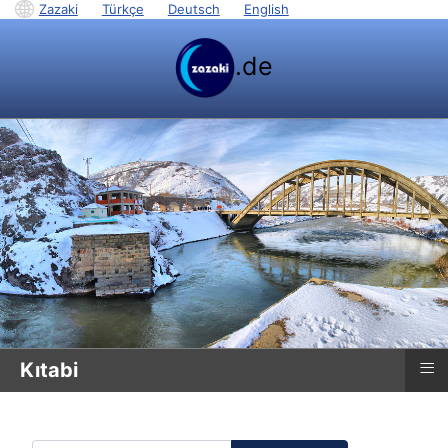
Zazaki
|
Türkçe
|
Deutsch
|
English
.de
≡
Kıtabi