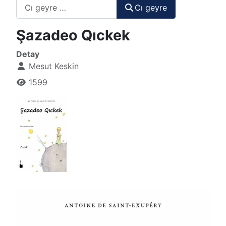
Cı geyre
Cı geyre
Şazadeo Qıckek
Detay
Mesut Keskin
1599