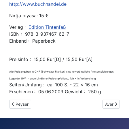
http://www.buchhandel.de
Nırğa piyasa: 15 €
Verlag :
Edition Tintenfaß
ISBN : 978-3-937467-62-7
Einband : Paperback
Preisinfo : 15,00 Eur[D] / 15,50 Eur[A]
Alle Preisangaben in CHF (Schweizer Franken) sind unverbindliche Preisempfehlungen.
Legende: UVP = unverbindliche Preisempfehlung, iVb = in Vorbereitung.
Seiten/Umfang : ca. 100 S. - 22 x 16 cm
Erschienen : 05.06.2009 Gewicht : 250 g
Previous article: Rozê Yena
Next article
Peyser
Aver