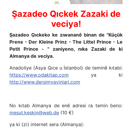
Şazadeo Qıckek Zazaki de
veciya!
Şazadeo Qıckeko ke zıwananê binan de "Küçük
Prens - Der Kleine Prinz - The Littel Prince - Le
Petit Prince - " zaniyeno, nıka Zazaki de ki
Almanya de veciya.
Anadoliye (Asya Qıce u İstanbol) de teminê kıtabi:
https://www.odakitap.com
ya ki
http://www.dersimyayinlari.com
No kıtab Almanya de enê adresi ra temin beno:
mesut.keskin@web.de
(10 €)
ya ki (zi) internet sera (Almanya):