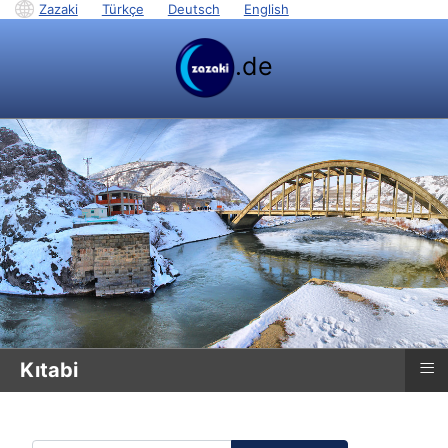
Zazaki
|
Türkçe
|
Deutsch
|
English
.de
≡
Kıtabi