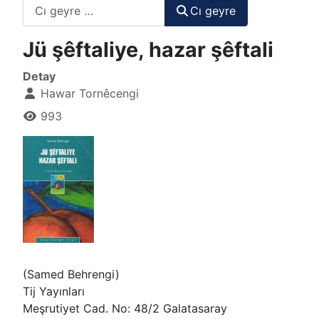
Cı geyre
Cı geyre
Jü şêftaliye, hazar şêftali
Detay
Hawar Tornêcengi
993
(Samed Behrengi)
Tij Yayınları
Meşrutiyet Cad. No: 48/2 Galatasaray