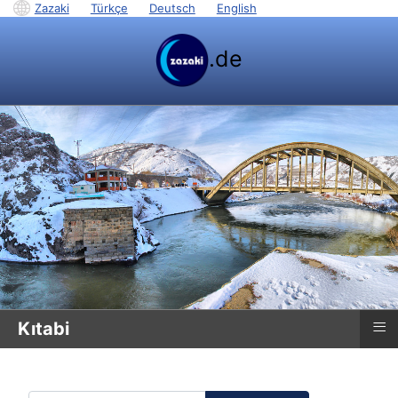
Zazaki
|
Türkçe
|
Deutsch
|
English
.de
≡
Kıtabi