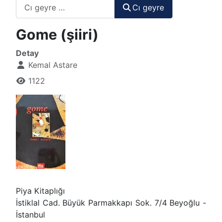
Cı geyre
Cı geyre
Gome (şiiri)
Detay
Kemal Astare
1122
Piya Kitaplığı
İstiklal Cad. Büyük Parmakkapı Sok. 7/4 Beyoğlu -
İstanbul