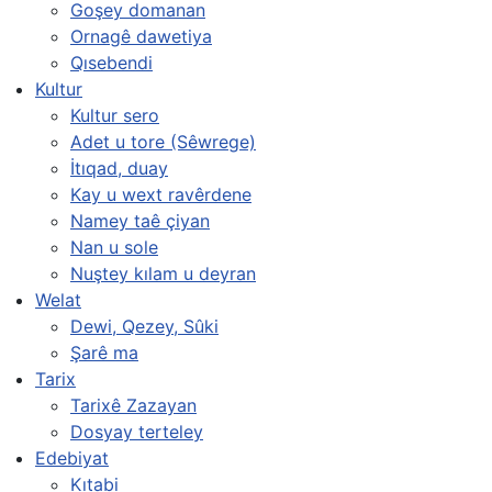
Goşey domanan
Ornagê dawetiya
Qısebendi
Kultur
Kultur sero
Adet u tore (Sêwrege)
İtıqad, duay
Kay u wext ravêrdene
Namey taê çiyan
Nan u sole
Nuştey kılam u deyran
Welat
Dewi, Qezey, Sûki
Şarê ma
Tarix
Tarixê Zazayan
Dosyay terteley
Edebiyat
Kıtabi