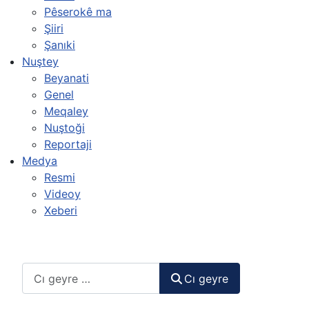
Pêserokê ma
Şiiri
Şanıki
Nuştey
Beyanati
Genel
Meqaley
Nuştoği
Reportaji
Medya
Resmi
Videoy
Xeberi
Cı geyre
Cı geyre