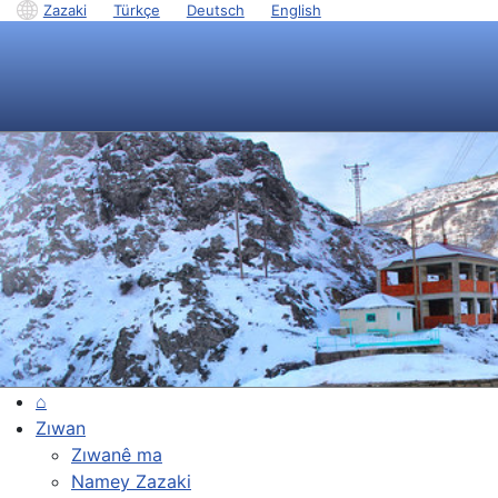
Zazaki
|
Türkçe
|
Deutsch
|
English
⌂
Zıwan
Zıwanê ma
Namey Zazaki