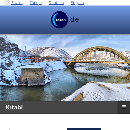
Zazaki
|
Türkçe
|
Deutsch
|
English
.de
≡
Kıtabi