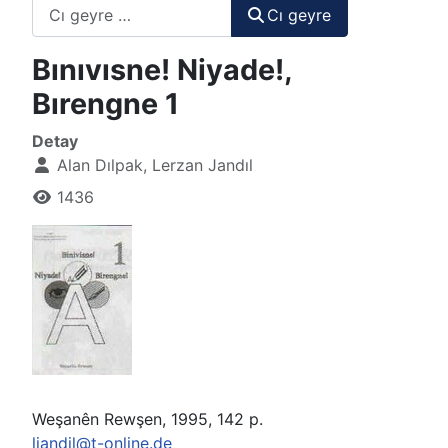
Cı geyre
Cı geyre
Bınıvısne! Niyade!,
Bırengne 1
Detay
Alan Dılpak, Lerzan Jandıl
1436
Weşanên Rewşen, 1995, 142 p.
ljandil@t-online.de