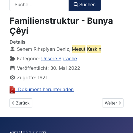
Suchen
Suchen
Familienstruktur - Bunya
Çêyi
Details
Senem Rıhspiyan Deniz,
Mesut
Keskin
Kategorie:
Unsere Sprache
Veröffentlicht: 30. Mai 2022
Zugriffe: 1621
Dokument herunterladen
Vorheriger Beitrag: EINFLÜSSE DES DEUTSCHEN AUF DIE DI
Nächster Beitr
Zurück
Weiter
Vıraştoğê riperri: