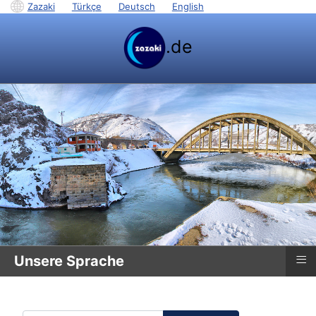
Zazaki
|
Türkçe
|
Deutsch
|
English
.de
≡
Unsere Sprache