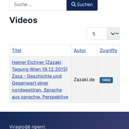
Suchen
Suchen
Videos
Anzeige #
Titel
Autor
Zugriffe
Heiner Eichner (Zazaki
Tagung Wien 18.12.2015)
Zaza - Geschichte und
Zazaki.de
1402
Gegenwart einer
nordwestiran. Sprache
aus sprachw. Perspektive
Beiträge
Vıraştoğê riperri: