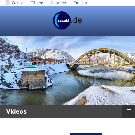
Zazaki
|
Türkçe
|
Deutsch
|
English
.de
≡
Videos