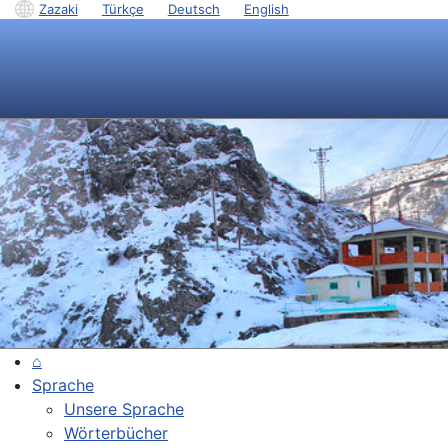
Zazaki
|
Türkçe
|
Deutsch
|
English
⌂
Sprache
Unsere Sprache
Wörterbücher