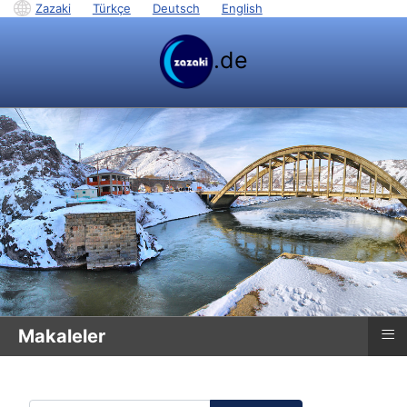
Zazaki
|
Türkçe
|
Deutsch
|
English
.de
≡
Makaleler