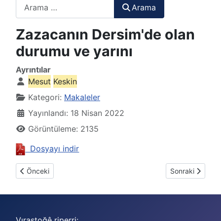
Arama
Arama
Zazacanın Dersim'de olan
durumu ve yarını
Ayrıntılar
Mesut
Keskin
Kategori:
Makaleler
Yayınlandı: 18 Nisan 2022
Görüntüleme: 2135
Dosyayı indir
Önceki makale: Zazacadaki alfabe sorununa bir bakış ve çözü
Sonraki makale: 
Önceki
Sonraki
Vıraştoğê riperri: