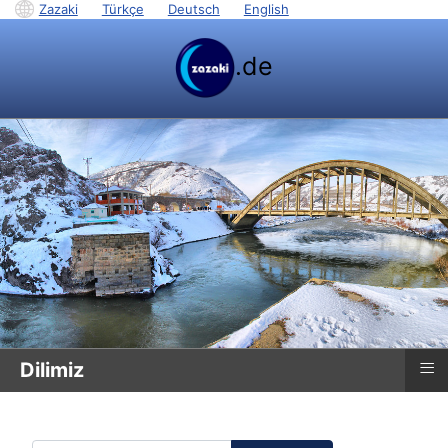
Zazaki
|
Türkçe
|
Deutsch
|
English
.de
≡
Dilimiz