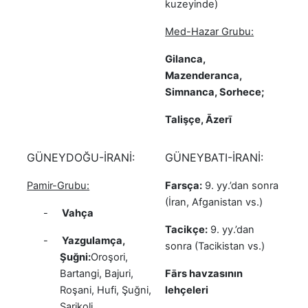
kuzeyinde)
Med-Hazar Grubu:
Gilanca,
Mazenderanca,
Simnanca, Sorhece;
Talişçe, Āzerī
GÜNEYDOĞU-İRANİ:
GÜNEYBATI-İRANİ:
Pamir-Grubu:
Farsça:
9. yy.’dan sonra
(İran, Afganistan vs.)
-
Vahça
Tacikçe:
9. yy.’dan
-
Yazgulamça,
sonra (Tacikistan vs.)
Şuğni:
Oroşori,
Bartangi, Bajuri,
Fārs havzasının
Roşani, Hufi, Şuğni,
lehçeleri
Sarikoli