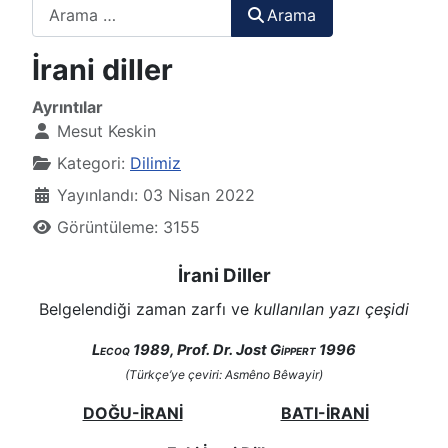
Arama
Arama
İrani diller
Ayrıntılar
Mesut Keskin
Kategori:
Dilimiz
Yayınlandı: 03 Nisan 2022
Görüntüleme: 3155
İrani Diller
Belgelendiği zaman zarfı ve
kullanılan yazı çeşidi
Lecoq
1989, Prof. Dr. Jost
Gippert
1996
(T
ürkçe’ye çeviri: Asmêno Bêwayir)
DOĞU-İRANİ
BATI-İRANİ