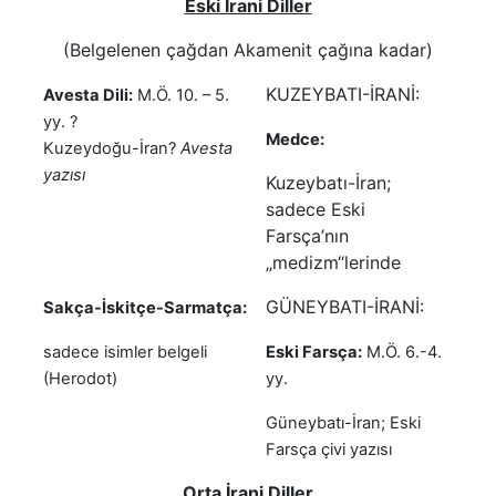
Eski İrani Diller
(Belgelenen çağdan Akamenit çağına kadar)
KUZEYBATI-İRANİ:
Avesta Dili:
M.Ö. 10. – 5.
yy. ?
Medce:
Kuzeydoğu-İran?
Avesta
yazısı
Kuzeybatı-İran;
sadece Eski
Farsça’nın
„medizm“lerinde
GÜNEYBATI-İRANİ:
Sakça-İskitçe-Sarmatça:
sadece isimler belgeli
Eski Farsça:
M.Ö. 6.-4.
(Herodot)
yy.
Güneybatı-İran; Eski
Farsça çivi yazısı
Orta İrani Diller