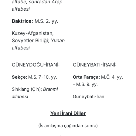
alfabe, sonradan Arap
alfabesi
Baktrice:
M.S. 2. yy.
Kuzey-Afganistan,
Sovyetler Birliği;
Yunan
alfabesi
GÜNEYDOĞU-İRANİ:
GÜNEYBATI-İRANİ:
Sekçe:
M.S. 7.-10. yy.
Orta Farsça:
M.Ö. 4. yy.
– M.S. 9. yy.
Sinkiang (Çin);
Brahmi
alfabesi
Güneybatı-İran
Yeni İrani Diller
(İslamlaşma çağından sonra)