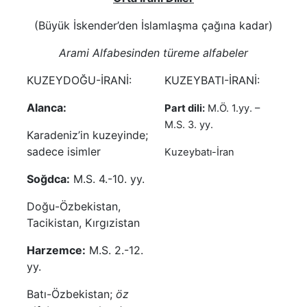
(Büyük İskender’den İslamlaşma çağına kadar)
Arami Alfabesinden türeme alfabeler
KUZEYDOĞU-İRANİ:
KUZEYBATI-İRANİ:
Alanca:
Part dili:
M.Ö. 1.yy. –
M.S. 3. yy.
Karadeniz’in kuzeyinde;
sadece isimler
Kuzeybatı-İran
Soğdca:
M.S. 4.-10. yy.
Doğu-Özbekistan,
Tacikistan, Kırgızistan
Harzemce:
M.S. 2.-12.
yy.
Batı-Özbekistan;
öz