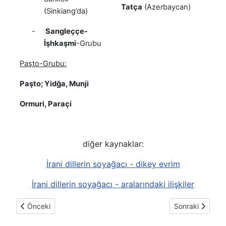
Tatça
(Azerbaycan)
(Sinkiang’da)
-
Sangleççe-
İşhkaşmi
-Grubu
Paşto-Grubu:
Paşto; Yidğa, Munji
Ormuri, Paraçi
diğer kaynaklar:
İrani dillerin soyağacı
-
dikey evrim
İrani dillerin soyağacı - aralarındaki ilişkiler
Önceki makale: Ê ünlüsünün kullanımı ve yazım hataları
Sonraki makale
Önceki
Sonraki