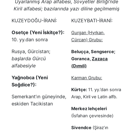
Uyarlanmış Arap alfabesi, Sovyetler Birliği’nde
Kiril alfabesi; bazılarında yazı diline geçilmemiş
KUZEYDOĞU-İRANİ:
KUZEYBATI-İRANİ:
Osetçe (Yeni İskitçe?):
Gurgan (Hyrkan,
10. yy.dan sonra
Cürcan) Grubu:
Rusya, Gürcistan;
Beluçça, Sengserce;
başlarda Gürcü
Goranca,
Zazaca
alfabesiyle
(
Dımıli)
Yağnobca (Yeni
Karman Grubu:
Soğdice?):
Kürtçe:
11. yy.’dan sonra
Semerkant’ın güneyinde,
Arap, Kiril ve Latin alfb.
eskiden Tacikistan
Merkez lehçeleri
(İsfahan çevresinde)
Sivendce
(Şiraz’ın