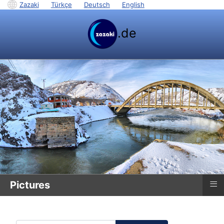
Zazaki
|
Türkçe
|
Deutsch
|
English
.de
≡
Pictures